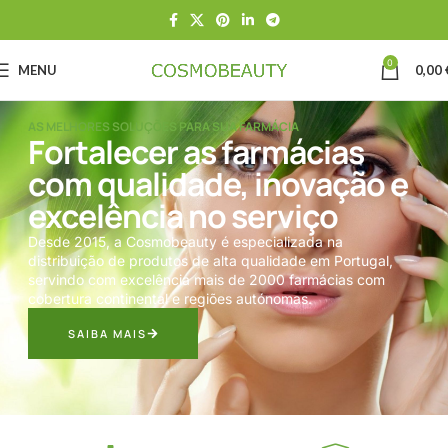
0
MENU
0,00
AS MELHORES SOLUÇÕES PARA SUA FARMÁCIA​
Fortalecer as farmácias
com qualidade, inovação e
excelência no serviço
Desde 2015, a Cosmobeauty é especializada na
distribuição de produtos de alta qualidade em Portugal,
servindo com excelência mais de 2000 farmácias com
cobertura continental e regiões autónomas.
SAIBA MAIS