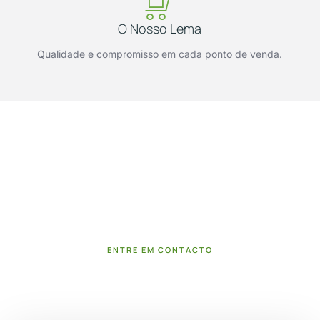
O Nosso Lema
Qualidade e compromisso em cada ponto de venda.
Confiança e Segurança na
Distribuição de Produtos para a Sua
Farmácia
Garantimos um serviço de distribuição eficiente e seguro, para
que os melhores produtos cheguem ao seu ponto de venda
com total confiança.
ENTRE EM CONTACTO