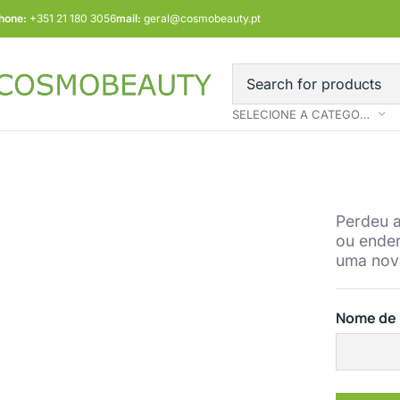
hone:
+351 21 180 3056
mail:
geral@cosmobeauty.pt
SELECIONE A CATEGORIA
Perdeu a
ou ender
uma nova
Nome de u